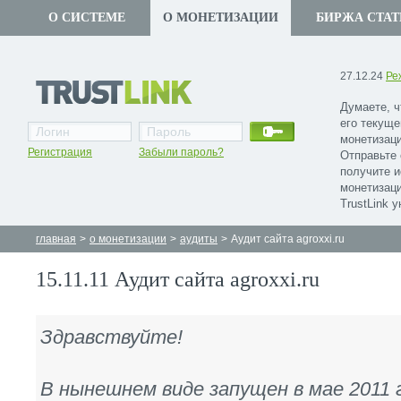
О СИСТЕМЕ
О МОНЕТИЗАЦИИ
БИРЖА СТАТ
27.12.24
Ре
Думаете, ч
его текуще
монетизаци
Регистрация
Забыли пароль?
Отправьте 
получите 
монетизаци
TrustLink 
главная
>
о монетизации
>
аудиты
>
Аудит сайта agroxxi.ru
15.11.11 Аудит сайта agroxxi.ru
Здравствуйте!
В нынешнем виде запущен в мае 2011 г