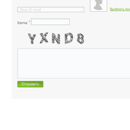
Выбрать юз
*
Капча: