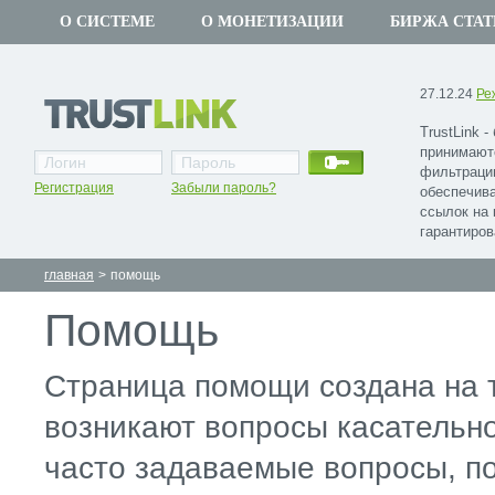
О СИСТЕМЕ
О МОНЕТИЗАЦИИ
БИРЖА СТАТ
27.12.24
Ре
TrustLink 
принимают
фильтраци
Регистрация
Забыли пароль?
обеспечив
ссылок на 
гарантиров
главная
>
помощь
Помощь
Страница помощи создана на т
возникают вопросы касательн
часто задаваемые вопросы, п