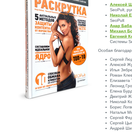
Алексей 
SeoPult, р
Николай 
SeoPult
Анар Баба
Михаил Б
Евгений К
Системы Se
Особая благодар
Сергей Лю
Алексей Ж
Илья Зябр
Роман Кле
Елизавета 
Леонид Гро
Елена Бур
Дмитрий Ж
Николай К
Борис Логв
Наталья М
Сергей Фе
Сергей Цы
Андрей Ши