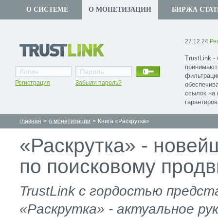
О СИСТЕМЕ
О МОНЕТИЗАЦИИ
БИРЖА СТАТ
27.12.24
Ре
TrustLink 
принимают
фильтраци
Регистрация
Забыли пароль?
обеспечив
ссылок на 
гарантиров
главная
>
о монетизации
>
Книга «Раскрутка»
«Раскрутка» - новей
по поисковому прод
TrustLink с гордостью предст
«Раскрутка» - актуальное ру