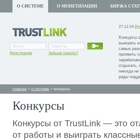
О СИСТЕМЕ
О МОНЕТИЗАЦИИ
БИРЖА СТАТ
27.12.24
Ре
Конкурсы о
выиграть к
самых разн
Регистрация
Забыли пароль?
проявить с
зарабатыва
отдыхать, 
никогда не
рады подде
главная
>
о системе
>
конкурсы
Конкурсы
Конкурсы от TrustLink — это о
от работы и выиграть классны