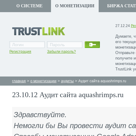
О СИСТЕМЕ
О МОНЕТИЗАЦИИ
БИРЖА СТАТ
27.12.24
Ре
Думаете, ч
его текуще
монетизаци
Регистрация
Забыли пароль?
Отправьте 
получите 
монетизаци
TrustLink 
главная
>
о монетизации
>
аудиты
>
Аудит сайта aquashrimps.ru
23.10.12 Аудит сайта aquashrimps.ru
Здравствуйте.
Немогли бы Вы провести аудит с