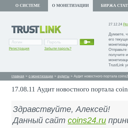
О СИСТЕМЕ
О МОНЕТИЗАЦИИ
БИРЖА СТАТ
27.12.24
Ре
Думаете, ч
его текуще
монетизаци
Регистрация
Забыли пароль?
Отправьте 
получите 
монетизаци
TrustLink 
главная
>
о монетизации
>
аудиты
>
Аудит новостного портала coins2
17.08.11 Аудит новостного портала coin
Здравствуйте, Алексей!
Данный сайт
coins24.ru
прин