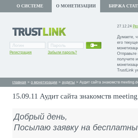
О СИСТЕМЕ
О МОНЕТИЗАЦИИ
БИРЖА СТАТ
27.12.24
Ре
Думаете, ч
его текуще
монетизаци
Регистрация
Забыли пароль?
Отправьте 
получите 
монетизаци
TrustLink 
главная
>
о монетизации
>
аудиты
>
Аудит сайта знакомств meeting.de
15.09.11 Аудит сайта знакомств meeting.
Добрый день,
Посылаю заявку на бесплатны