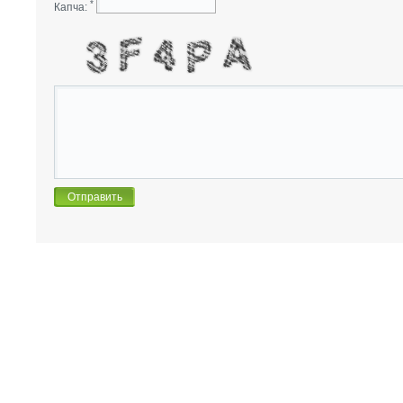
*
Капча: