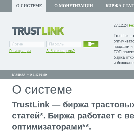
О СИСТЕМЕ
О МОНЕТИЗАЦИИ
БИРЖА СТАТ
27.12.24
Ре
Trustlink 
оптимизат
продажи и 
Регистрация
Забыли пароль?
ТОП поиско
биржа откр
и безопасн
главная
>
о системе
О системе
TrustLink — биржа трастовы
статей*. Биржа работает с 
оптимизаторами**.