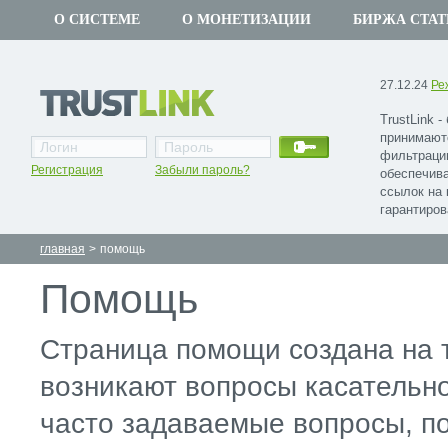
О СИСТЕМЕ
О МОНЕТИЗАЦИИ
БИРЖА СТАТ
27.12.24
Ре
TrustLink 
принимают
фильтраци
Регистрация
Забыли пароль?
обеспечив
ссылок на 
гарантиров
главная
>
помощь
Помощь
Страница помощи создана на т
возникают вопросы касательн
часто задаваемые вопросы, п