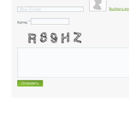
Выбрать юз
*
Капча: