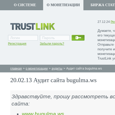
О СИСТЕМЕ
О МОНЕТИЗАЦИИ
БИРЖА СТАТ
27.12.24
Ре
Думаете, ч
его текуще
монетизаци
Регистрация
Забыли пароль?
Отправьте 
получите 
монетизаци
TrustLink 
главная
>
о монетизации
>
аудиты
>
Аудит сайта bugulma.ws
20.02.13 Аудит сайта bugulma.ws
Здравствуйте, прошу рассмотреть в
сайта:
www.bugulma.ws