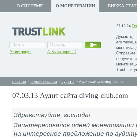
О СИСТЕМЕ
О МОНЕТИЗАЦИИ
БИРЖА СТАТ
27.12.24
Ре
Думаете, ч
его текуще
монетизаци
Регистрация
Забыли пароль?
Отправьте 
получите 
монетизаци
TrustLink 
главная
>
о монетизации
>
аудиты
>
Аудит сайта diving-club.com
07.03.13 Аудит сайта diving-club.com
Здравствуйте, господа!
Заинтересовался идеей монетизации 
на интересное предложение по аудиту