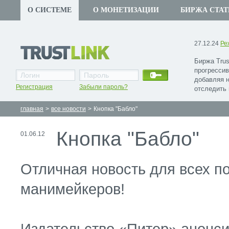
О СИСТЕМЕ
О МОНЕТИЗАЦИИ
БИРЖА СТАТ
27.12.24
Ре
Биржа Trus
прогрессив
добавляя 
Регистрация
Забыли пароль?
отследить 
главная
>
все новости
>
Кнопка "Бабло"
Кнопка "Бабло"
01.06.12
Отличная новость для всех по
манимейкеров!
Издательство «Питер» анонси