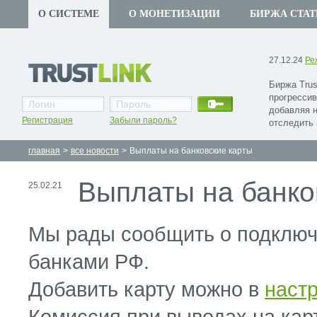
О СИСТЕМЕ
О МОНЕТИЗАЦИИ
БИРЖА СТАТ
27.12.24
Ре
Биржа Trus
прогрессив
добавляя 
Регистрация
Забыли пароль?
отследить 
главная
>
все новости
>
Выплаты на банковские карты
Выплаты на банко
25.02.21
Мы рады сообщить о подключ
банками РФ.
Добавить карту можно в
наст
Комиссия при выводах на карт