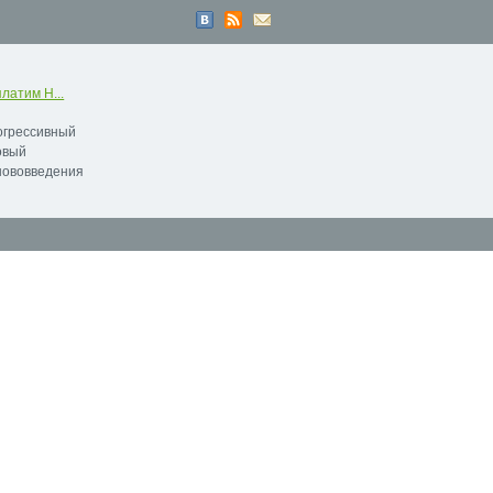
латим Н...
рогрессивный
овый
нововведения