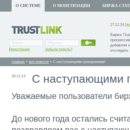
О СИСТЕМЕ
О МОНЕТИЗАЦИИ
БИРЖА СТАТ
27.12.24
Ре
Биржа Trus
прогрессив
добавляя 
Регистрация
Забыли пароль?
отследить 
главная
>
все новости
>
С наступающими праздниками!
С наступающими 
30.12.13
Уважаемые пользователи бирж
До нового года остались счит
поздравляем вас с наступающ