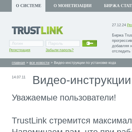
О СИСТЕМЕ
О МОНЕТИЗАЦИИ
БИРЖА СТАТ
27.12.24
Ре
Биржа Trus
прогрессив
добавляя 
Регистрация
Забыли пароль?
отследить 
главная
>
все новости
>
Видео-инструкции по установке кода
Видео-инструкции
14.07.11
Уважаемые пользователи!
TrustLink стремится максима
Напоминаем вам, что при раб