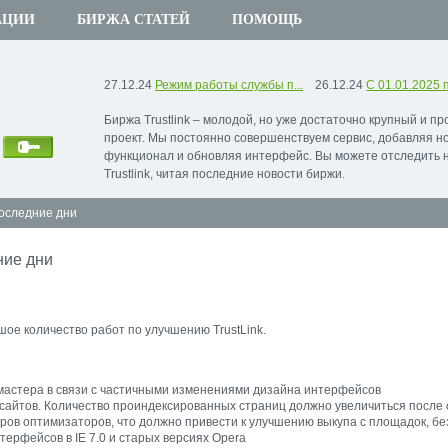
АЦИИ
БИРЖА СТАТЕЙ
ПОМОЩЬ
27.12.24
Режим работы службы п...
26.12.24
С 01.01.2025 п
Биржа Trustlink – молодой, но уже достаточно крупный и п
проект. Мы постоянно совершенствуем сервис, добавляя н
функционал и обновляя интерфейс. Вы можете отследить 
Trustlink, читая последние новости биржи.
оследние дни
ние дни
ое количество работ по улучшению TrustLink.
бмастера в связи с частичными изменениями дизайна интерфейсов
 сайтов. Количество проиндексированных страниц должно увеличиться после
ров оптимизаторов, что должно привести к улучшению выкупа с площадок, бе
терфейсов в IE 7.0 и старых версиях Opera