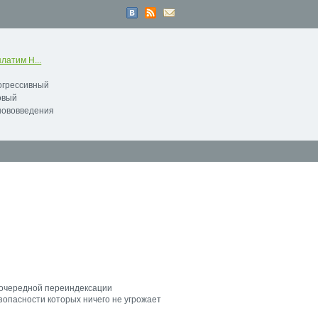
латим Н...
рогрессивный
овый
нововведения
 очередной переиндексации
зопасности которых ничего не угрожает